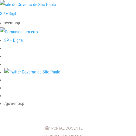
SP + Digital
/governosp
SP + Digital
/governosp
PORTAL DOCENTE