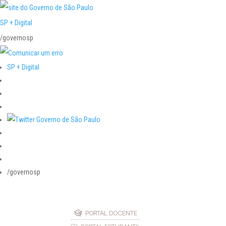
SP + Digital
/governosp
SP + Digital
/governosp
PORTAL DOCENTE