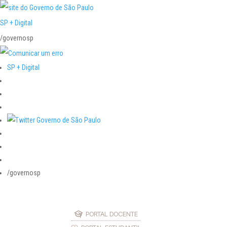
SP + Digital
/governosp
SP + Digital
/governosp
PORTAL DOCENTE