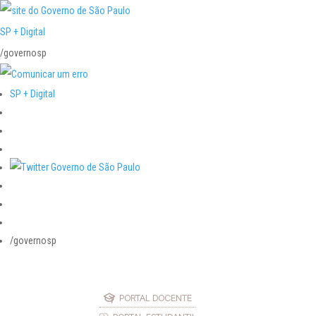
SP + Digital
/governosp
SP + Digital
/governosp
PORTAL DOCENTE