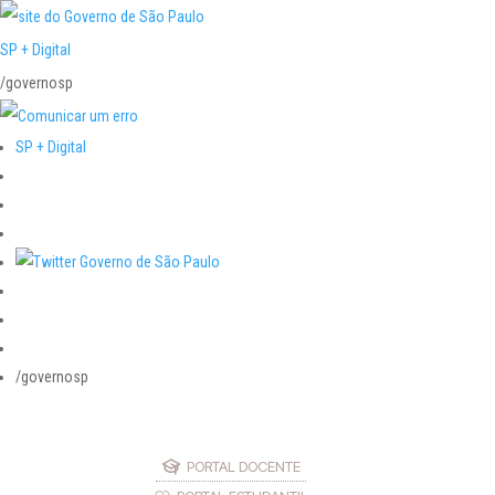
SP + Digital
/governosp
SP + Digital
/governosp
PORTAL DOCENTE