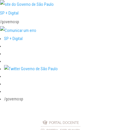
SP + Digital
/governosp
SP + Digital
/governosp
PORTAL DOCENTE