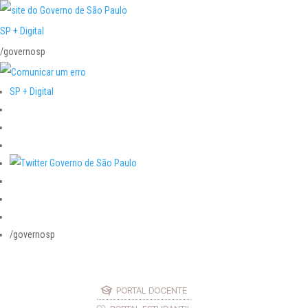
SP + Digital
/governosp
SP + Digital
/governosp
PORTAL DOCENTE