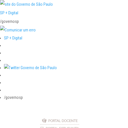
SP + Digital
/governosp
SP + Digital
/governosp
PORTAL DOCENTE