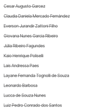
Cesar Augusto Garcez
Claudia Daniela Mercado Fernández
Everson Jurandir Zattoni Filho
Giovana Nunes Garcia Ribeiro
Júlia Ribeiro Fagundes
Kaio Henrique Poliselli
Lais Andressa Paes
Layane Fernanda Tognolli de Souza
Leonardo Barbosa
Lucca de Souza Nunes
Luiz Pedro Conrado dos Santos