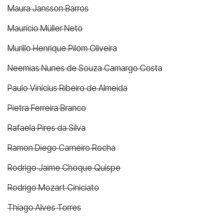
Maura Jansson Barros
Maurício Müller Neto
Murillo Henrique Pilom Oliveira
Neemias Nunes de Souza Camargo Costa
Paulo Vinícius Ribeiro de Almeida
Pietra Ferreira Branco
Rafaela Pires da Silva
Ramon Diego Carneiro Rocha
Rodrigo Jaime Choque Quispe
Rodrigo Mozart Ciniciato
Thiago Alves Torres