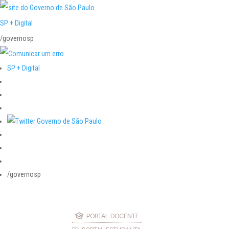
SP + Digital
/governosp
SP + Digital
/governosp
PORTAL DOCENTE