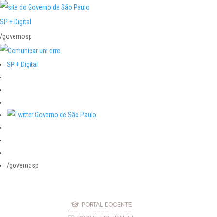
SP + Digital
/governosp
SP + Digital
/governosp
PORTAL DOCENTE