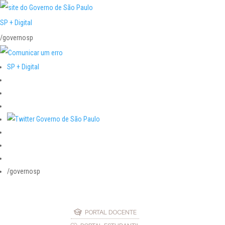
SP + Digital
/governosp
SP + Digital
/governosp
PORTAL DOCENTE