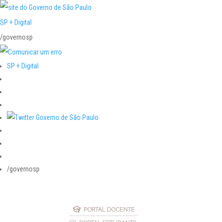
SP + Digital
/governosp
SP + Digital
/governosp
PORTAL DOCENTE