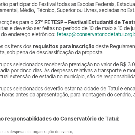
ão participar do Festival todas as Escolas Federais, Estaduai
amental, Médio, Técnico, Superior ou Livres, sediadas no Es
nscrições para o
27º FETESP – Festival Estudantil de Tea
uitas e deverão ser feitas no período de 10 de maio a 10 de ju
 do endereço eletrônico:
fetesp@conservatoriodetatui.org.
s os itens dos
requisitos para inscrição
deste Regulamen
rita, sob pena de desclassificação da proposta.
rupos selecionados receberão premiação no valor de R$ 3.000
tadia por cinco dias. As despesas relativas a transporte e 
tual extensão de estadia no município, são de responsabili
rupos selecionados deverão estar na cidade de Tatuí e enca
o horas antes da apresentação, para montagem do cenário, aj
o responsabilidades do Conservatório de Tatuí:
as as despesas de organização do evento;