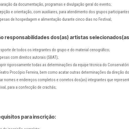
paração da documentação, programas e divulgação geral do evento;
epção e orientação, com auxiliares, para atendimento dos grupos participantes
pesas de hospedagem e alimentação durante cinco dias no Festival;
o responsabilidades dos(as) artistas selecionados(as
nsporte de todos os integrantes do grupo e do material cenográfico;
pesas com direitos autorais (SBAT);
prir rigorosamente todas as determinações da equipe técnica do Conservatóri
Teatro Procópio Ferreira, bem como acatar outras determinações da direção d
iar nomes e endereços completos e corretos dos(as) integrantes que represent
tival, para a confecção de crachás;
equisitos para inscrição: