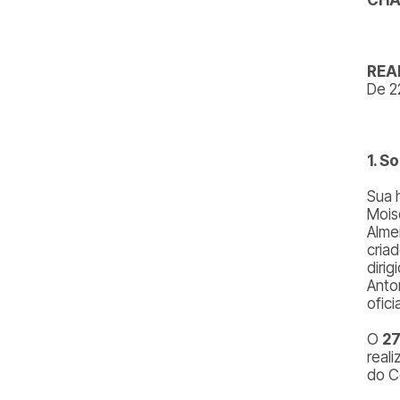
REA
De 2
1. S
Sua 
Mois
Alme
cria
diri
Anto
ofic
O
27
real
do C