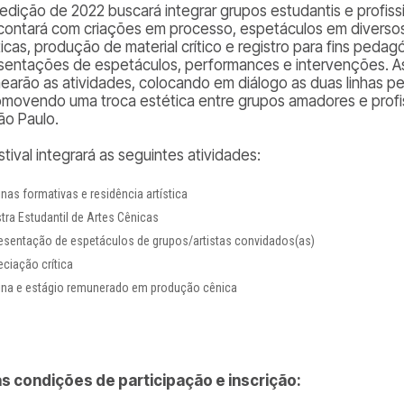
 edição de 2022 buscará integrar grupos estudantis e profis
contará com criações em processo, espetáculos em diversos
ticas, produção de material crítico e registro para fins pedag
sentações de espetáculos, performances e intervenções. As
earão as atividades, colocando em diálogo as duas linhas p
omovendo uma troca estética entre grupos amadores e profis
ão Paulo.
tival integrará as seguintes atividades:
inas formativas e residência artística
tra Estudantil de Artes Cênicas
esentação de espetáculos de grupos/artistas convidados(as)
eciação crítica
cina e estágio remunerado em produção cênica
as condições de participação e inscrição: