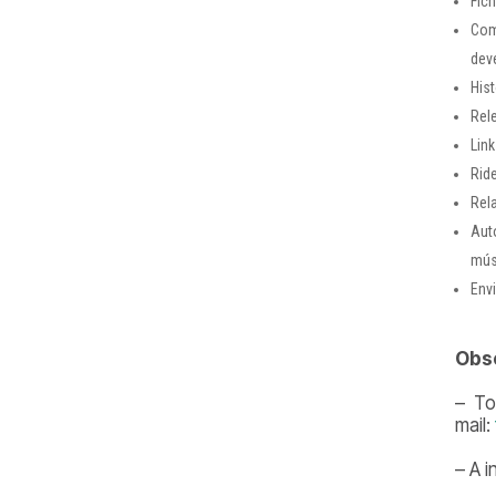
Fic
Com
dev
His
Rel
Lin
Rid
Rel
Aut
mús
Env
Obs
– To
mail:
– A 