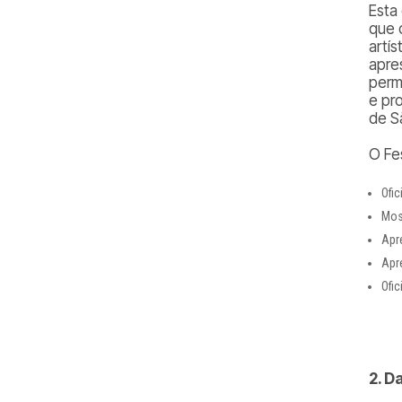
Esta
que 
artís
apre
perm
e pr
de S
O Fes
Ofic
Mos
Apr
Apr
Ofi
2. D