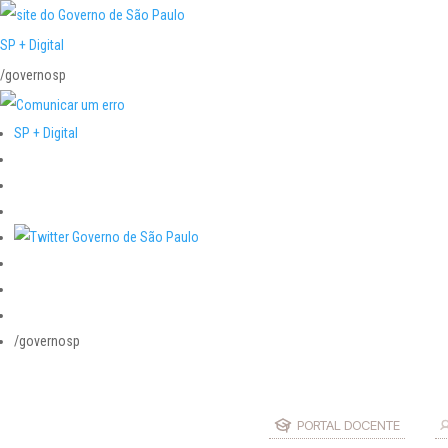
SP + Digital
/governosp
SP + Digital
/governosp
PORTAL DOCENTE