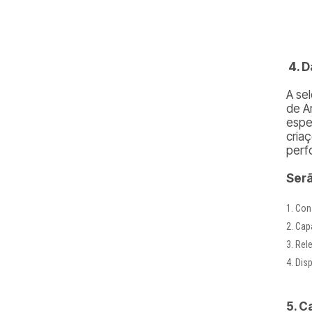
4. D
A se
de A
espe
cria
perf
Serã
Cons
Cap
Rel
Disp
5. C