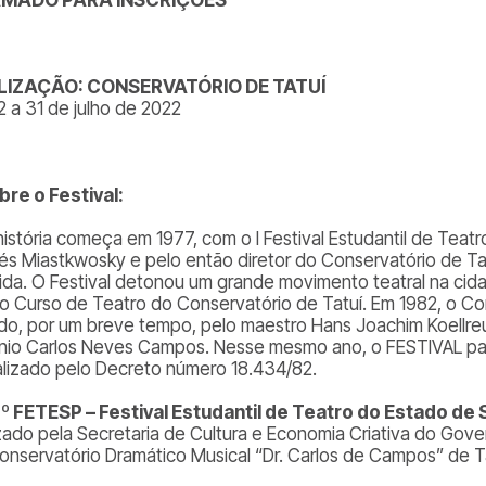
LIZAÇÃO: CONSERVATÓRIO DE TATUÍ
2 a 31 de julho de 2022
obre o Festival:
história começa em 1977, com o I Festival Estudantil de Teatr
és Miastkwosky e pelo então diretor do Conservatório de Ta
ida. O Festival detonou um grande movimento teatral na cid
do Curso de Teatro do Conservatório de Tatuí. Em 1982, o Co
gido, por um breve tempo, pelo maestro Hans Joachim Koellreu
nio Carlos Neves Campos. Nesse mesmo ano, o FESTIVAL pas
ializado pelo Decreto número 18.434/82.
º FETESP – Festival Estudantil de Teatro do Estado de 
izado pela Secretaria de Cultura e Economia Criativa do Gov
onservatório Dramático Musical “Dr. Carlos de Campos” de Ta