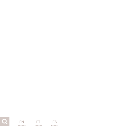
EN
PT
ES