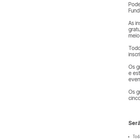
Poder
Fund
As i
grat
meio
Todo
insc
Os g
e es
even
Os g
cinc
Serã
Tod