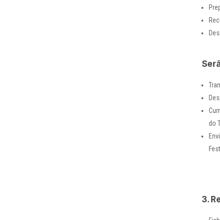
Pre
Rec
Des
Serã
Tra
Des
Cum
do 
Env
Fes
3. R