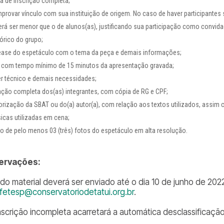
ha de inscrição completa;
provar vínculo com sua instituição de origem. No caso de haver participantes
erá ser menor que o de alunos(as), justificando sua participação como convida
tórico do grupo;
ease do espetáculo com o tema da peça e demais informações;
k com tempo mínimo de 15 minutos da apresentação gravada;
er técnico e demais necessidades;
ação completa dos(as) integrantes, com cópia de RG e CPF;
orização da SBAT ou do(a) autor(a), com relação aos textos utilizados, assi
icas utilizadas em cena;
io de pelo menos 03 (três) fotos do espetáculo em alta resolução.
ervações:
do material deverá ser enviado até o dia 10 de junho de 2022
fetesp@conservatoriodetatui.org.br
.
inscrição incompleta acarretará a automática desclassificaçã