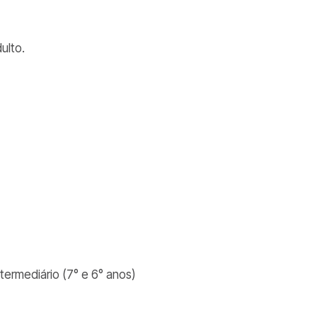
dulto.
ntermediário (7° e 6° anos)
)