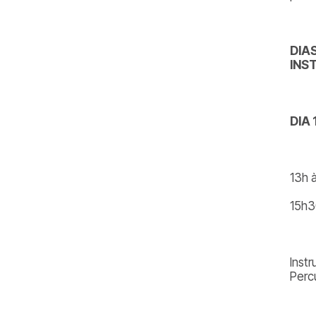
DIA
INS
DIA 
13h 
15h30
Inst
Perc