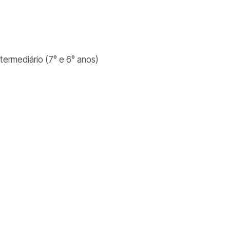
ntermediário (7° e 6° anos)
)