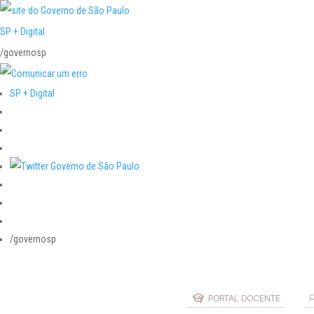
SP + Digital
/governosp
SP + Digital
/governosp
PORTAL DOCENTE