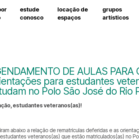
por
estude
locação de
grupos
o
conosco
espaços
artísticos
cursos regulares
bilheteria
teatro procópio ferreira
artes cênicas
grupos artísticos de bolsistas
fale cono
cursos livres
cursos regulares
salão villa-lobos
música
grupos pedagógicos – sede
ouvidoria 
cursos de aperfeiçoamento
cursos livres
erto
auditório unidade chiquinha gonzaga
processo seletivo
grupos pedagógicos – polo
pergunta
chiquinha gonzaga
cursos de aperfeiçoamento
orientações para locação
como che
a
visite o c
3
sceic-sp
ENDAMENTO DE AULAS PARA 
to
equipe té
ientações para estudantes vete
josé do rio pardo
assessori
tudam no Polo São José do Rio 
trabalhe 
ção, estudantes veteranos(as)!
iram abaixo a relação de rematrículas deferidas e as ori
 estudantes veteranos(as) que estão matriculados(as) no Po