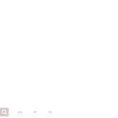
EN
PT
ES