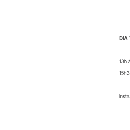
DIA 
13h 
15h30
Inst