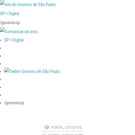
SP + Digital
/governosp
SP + Digital
/governosp
PORTAL DOCENTE