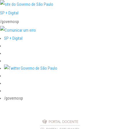
SP + Digital
/governosp
SP + Digital
/governosp
PORTAL DOCENTE