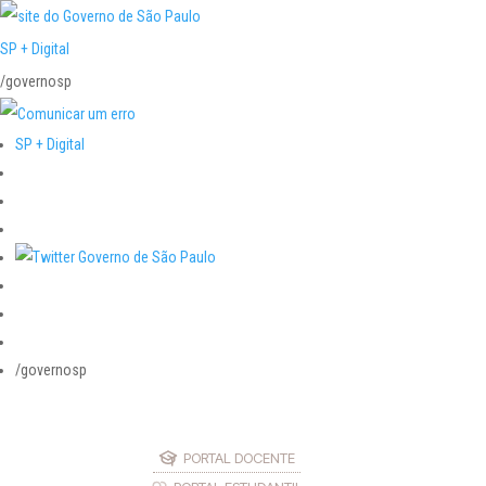
SP + Digital
/governosp
SP + Digital
/governosp
PORTAL DOCENTE