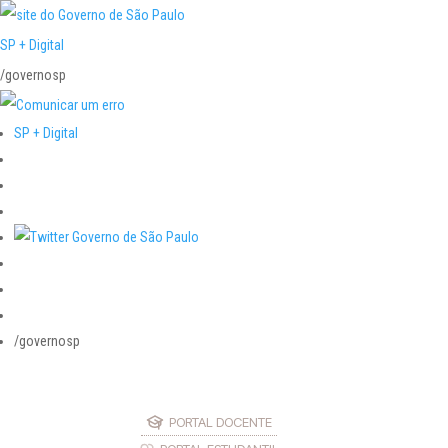
SP + Digital
/governosp
SP + Digital
/governosp
PORTAL DOCENTE