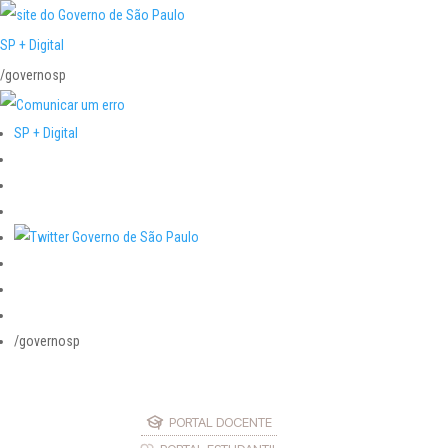
SP + Digital
/governosp
SP + Digital
/governosp
PORTAL DOCENTE