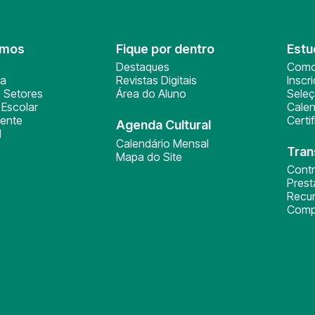
omos
Fique por dentro
Estu
Destaques
Como
ça
Revistas Digitais
Inscr
 Setores
Área do Aluno
Sele
Escolar
Calen
ente
Certi
Agenda Cultural
l
Calendário Mensal
Tran
Mapa do Site
Cont
Pres
Recu
Comp