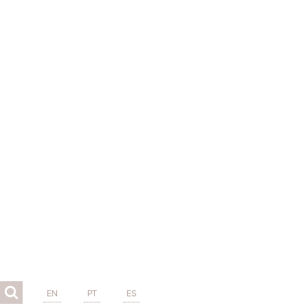
EN
PT
ES