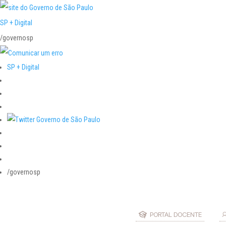
SP + Digital
/governosp
SP + Digital
/governosp
PORTAL DOCENTE