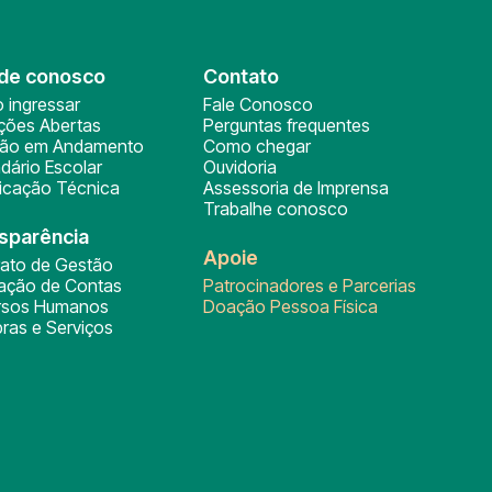
de conosco
Contato
 ingressar
Fale Conosco
ições Abertas
Perguntas frequentes
ção em Andamento
Como chegar
dário Escolar
Ouvidoria
ficação Técnica
Assessoria de Imprensa
Trabalhe conosco
sparência
Apoie
rato de Gestão
tação de Contas
Patrocinadores e Parcerias
rsos Humanos
Doação Pessoa Física
ras e Serviços