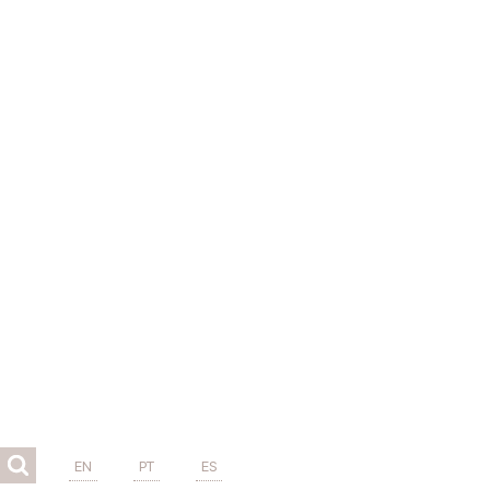
EN
PT
ES