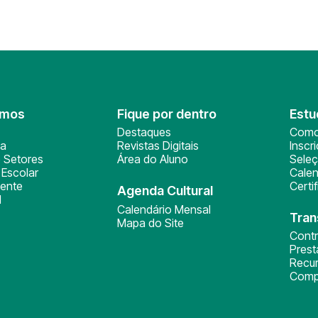
omos
Fique por dentro
Estu
Destaques
Como
ça
Revistas Digitais
Inscr
 Setores
Área do Aluno
Sele
Escolar
Calen
ente
Certi
Agenda Cultural
l
Calendário Mensal
Tran
Mapa do Site
Cont
Pres
Recu
Comp