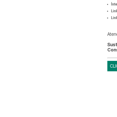
Ínt
Lin
Lin
Aten
Sust
Cons
CLI