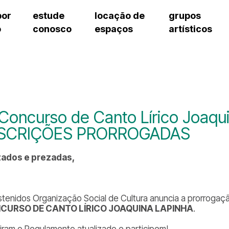
por
estude
locação de
grupos
o
conosco
espaços
artísticos
teatro procópio ferreira
artes cênicas
grupos artísticos de bolsistas
fale cono
salão villa-lobos
música
grupos pedagógicos – sede
pergunta
erto
auditório unidade chiquinha gonzaga
processo seletivo
grupos pedagógicos – polo
como che
orientações para locação
visite o c
equipe té
assessori
 Concurso de Canto Lírico Joaqu
trabalhe 
NSCRIÇÕES PRORROGADAS
zados e prezadas,
stenidos Organização Social de Cultura anuncia a prorrogaç
CURSO DE CANTO LÍRICO JOAQUINA LAPINHA
.
iram o Regulamento atualizado e participem!