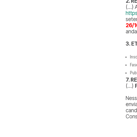
2. 
(…) 
http
sete
26/
anda
3. 
Ins
Fas
Pub
7. R
(…)
Ness
envi
cand
Cons