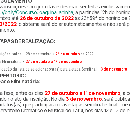
REGULAMENTO
As inscrições são gratuitas e deverão ser feitas exclusivamen
s://bit.ly/ConcursoJoaquinaLapinha
, a partir das 12h do horár
mbro até
26 de outubro de 2022
às 23h59* do horário de B
10/2022
, o sistema sairá do ar automaticamente e não será po
mento.
ETAPAS DE REALIZAÇÃO:
crições online – 28 de setembro a
26 de outubro
de 2022
e Eliminatória –
27 de outubro a 1º de novembro
licação da lista de selecionados(as) para a etapa Semifinal –
3 de novembro
EPERTÓRIO:
Fase Eliminatória:
a fase, entre os dias
27 de outubro e 1º de novembro
, a 
ado no ato da inscrição. No dia
3 de novembro
, será publi
idatos(as) que participarão das etapas semifinal e final, qu
ervatório Dramático e Musical de Tatuí, nos dias 12 e 13 de