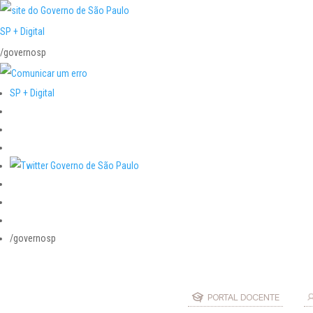
SP + Digital
/governosp
SP + Digital
/governosp
PORTAL DOCENTE