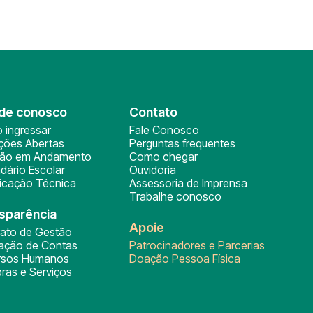
de conosco
Contato
 ingressar
Fale Conosco
ições Abertas
Perguntas frequentes
ção em Andamento
Como chegar
dário Escolar
Ouvidoria
ficação Técnica
Assessoria de Imprensa
Trabalhe conosco
sparência
Apoie
rato de Gestão
tação de Contas
Patrocinadores e Parcerias
rsos Humanos
Doação Pessoa Física
ras e Serviços