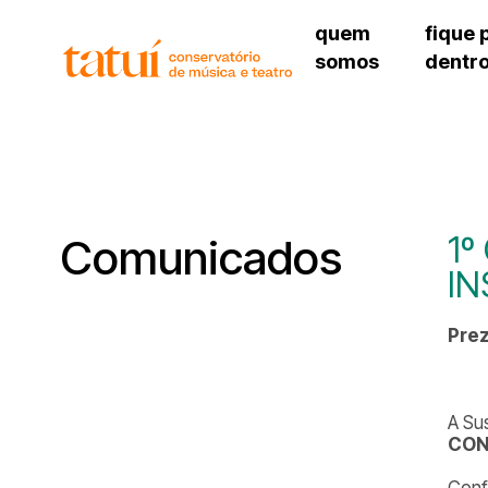
quem
fique 
somos
dentr
histórico
agenda cultural
governança
calendário escolar
unidades e setores
programas de conc
regimento escolar
revistas digitais
corpo docente
espaço estudantil
1º
Comunicados
I
Pre
A Su
CON
Conf