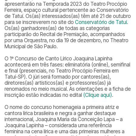
apresentarão na Temporada 2023 do Teatro Procópio
Ferreira, espaço cultural pertencente ao Conservatório
de Tatuí. Os(as) interessados(as) têm até 21 de outubro
para se inscreverem no site do
Conservatório de Tatuí
.
Os(as) ganhadores(as) de todas as categorias
participarão do Recital de Premiação, acompanhados
por uma Orquestra, no dia 19 de dezembro, no Theatro
Municipal de São Paulo.
O
1º Concurso de Canto Lírico Joaquina Lapinha
acontecerá em três fases: eliminatória (online), semifinal
e final (presenciais, no Teatro Procópio Ferreira em
Tatuí-SP). O júri será formado por cantores(as),
diretores(as) artísticos(as) e professores(as) já
renomados no meio musical. As orientações e a ficha de
inscrição estão indicadas no edital
(Clique aqui)
.
O nome do concurso homenageia a primeira atriz e
cantora lírica brasileira e negra a ganhar destaque
internacional, Joaquina Maria da Conceição Lapa – a
Joaquina Lapinha – considerada uma referência
feminina na cena lírica e uma das primeiras mulheres a