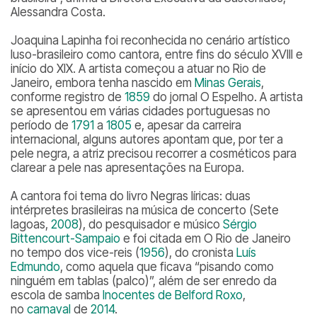
Alessandra Costa.
Joaquina Lapinha foi reconhecida no cenário artístico
luso-brasileiro como cantora, entre fins do século XVIII e
início do XIX. A artista começou a atuar no Rio de
Janeiro, embora tenha nascido em
Minas Gerais
,
conforme registro de
1859
do jornal O Espelho. A artista
se apresentou em várias cidades portuguesas no
período de
1791
a
1805
e, apesar da carreira
internacional, alguns autores apontam que, por ter a
pele negra, a atriz precisou recorrer a cosméticos para
clarear a pele nas apresentações na Europa.
A cantora foi tema do livro
Negras líricas: duas
intérpretes brasileiras na música de concerto
(Sete
lagoas,
2008
), do pesquisador e músico
Sérgio
Bittencourt-Sampaio
e foi citada em
O Rio de Janeiro
no tempo dos vice-reis
(
1956
), do cronista
Luís
Edmundo
, como aquela que ficava “pisando como
ninguém em tablas (palco)”, além de ser enredo da
escola de samba
Inocentes de Belford Roxo
,
no
carnaval
de
2014
.