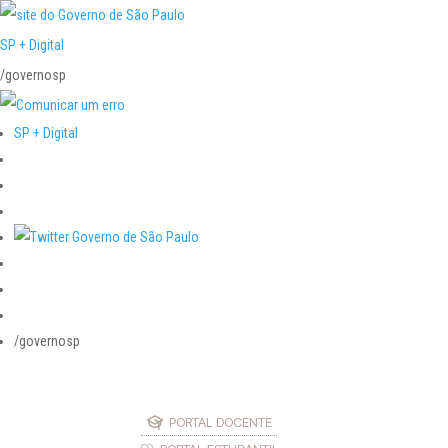
SP + Digital
/governosp
SP + Digital
/governosp
PORTAL DOCENTE