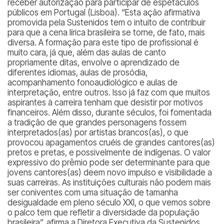
receber autorização para participar de espetáculos
públicos em Portugal (Lisboa). “Esta ação afirmativa
promovida pela Sustenidos tem o intuito de contribuir
para que a cena lírica brasileira se torne, de fato, mais
diversa. A formação para este tipo de profissional é
muito cara, já que, além das aulas de canto
propriamente ditas, envolve o aprendizado de
diferentes idiomas, aulas de prosódia,
acompanhamento fonoaudiológico e aulas de
interpretação, entre outros. Isso já faz com que muitos
aspirantes à carreira tenham que desistir por motivos
financeiros. Além disso, durante séculos, foi fomentada
a tradição de que grandes personagens fossem
interpretados(as) por artistas brancos(as), o que
provocou apagamentos cruéis de grandes cantores(as)
pretos e pretas, e possivelmente de indígenas. O valor
expressivo do prêmio pode ser determinante para que
jovens cantores(as) deem novo impulso e visibilidade a
suas carreiras. As instituições culturais não podem mais
ser coniventes com uma situação de tamanha
desigualdade em pleno século XXI, o que vemos sobre
o palco tem que refletir a diversidade da população
brasileira”, afirma a Diretora Executiva da Sustenidos,