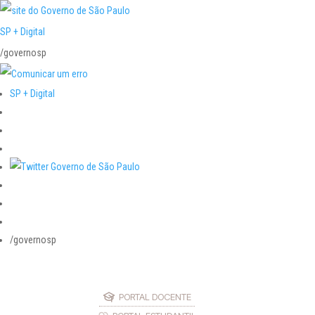
SP + Digital
/governosp
SP + Digital
/governosp
PORTAL DOCENTE